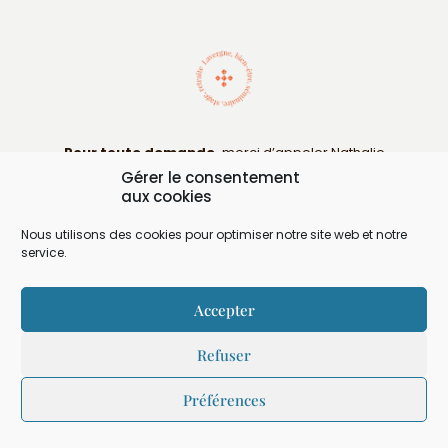
Pour toute demande,
merci d’appeler Nathalie
au 06 74 92 93 52 ou
nathalie.touzain@gmail.com
Gérer le consentement
aux cookies
Nous utilisons des cookies pour optimiser notre site web et notre
service.
Contactez-nous
Accepter
Refuser
Préférences