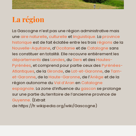
La région
La Gascogne n’est pas une région administrative mais
une
aire naturelle
,
culturelle
et
linguistique
. La
province
historique
est de fait éclatée entre les trois
régions
de la
Nouvelle-Aquitaine
, d’
Occitanie
et de
Catalogne
sans
les constituer en totalité. Elle recouvre entièrement les
départements
des
Landes
, du
Gers
et des
Hautes-
Pyrénées
, et comprend pour partie ceux des
Pyrénées-
Atlantiques
, de la
Gironde
, de
Lot-et-Garonne
, de
Tarn-
et-Garonne
, de la
Haute-Garonne
, de l’
Ariège
et de la
région autonome du
Val d’Aran
en
Catalogne
espagnole
. La zone d’influence du
gascon
se prolonge
sur une partie du territoire de l’ancienne province de
Guyenne
. (Extrait
de https://fr.wikipedia.org/wiki/Gascogne)